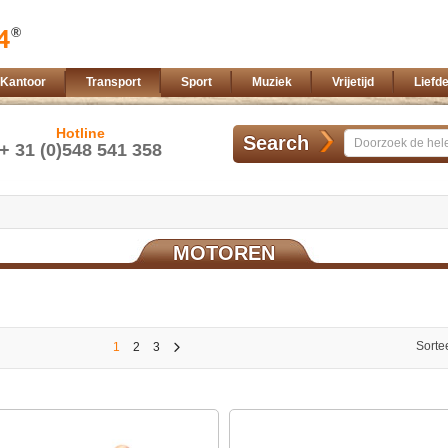
Kantoor
Transport
Sport
Muziek
Vrijetijd
Liefd
Hotline
Search
+ 31 (0)548 541 358
MOTOREN
Sorte
1
2
3