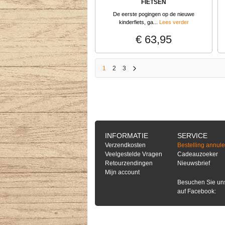
FIETSEN
De eerste pogingen op de nieuwe
kinderfiets, ga...
Lees verder
€ 63,95
1
2
3
INFORMATIE
SERVICE
Verzendkosten
Bestelling annul
Veelgestelde Vragen
Cadeauzoeker
Retourzendingen
Nieuwsbrief
Mijn account
Besuchen Sie un
auf Facebook: