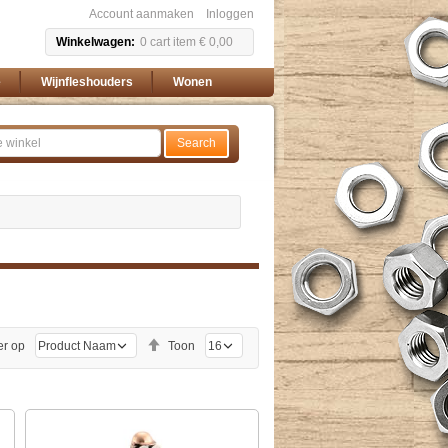
Account aanmaken
Inloggen
Winkelwagen
0
cart item
€ 0,00
e
Wijnfleshouders
Wonen
Search
Van
er op
Toon
hoog
naar
laag
sorteren