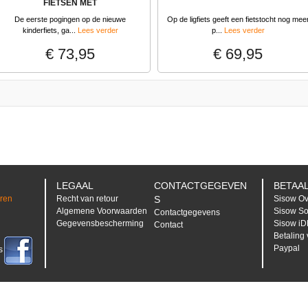
FIETSEN MET
VISITEKAARTHOUDER
De eerste pogingen op de nieuwe
Op de ligfiets geeft een fietstocht nog mee
kinderfiets, ga...
Lees verder
p...
Lees verder
€ 73,95
€ 69,95
LEGAAL
CONTACTGEGEVEN
BETAA
eren
Recht van retour
S
Sisow O
Algemene Voorwaarden
Sisow So
Contactgegevens
Gegevensbescherming
Sisow i
Contact
Betaling
Paypal
s