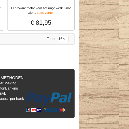
r
Een zware motor voor het ruige werk. Voor
alle ...
Lees verder
€ 81,95
Toon
LMETHODEN
verBoeking
fortBanking
DEAL
 vooraf per bank