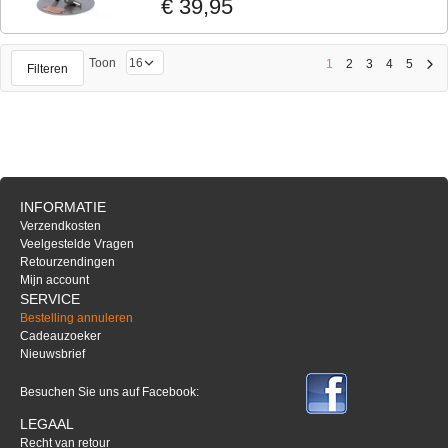
€ 39,95
Toon
1
2
3
4
5
Filteren
INFORMATIE
Verzendkosten
Veelgestelde Vragen
Retourzendingen
Mijn account
SERVICE
Bestelling annuleren
Cadeauzoeker
Nieuwsbrief
Besuchen Sie uns auf Facebook:
LEGAAL
Recht van retour