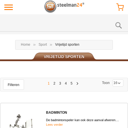
Home
Sport
Vrijetijd sporten
VRIJETIJD SPORTEN
Toon
1
2
3
4
5
Filteren
BADMINTON
De badmintonspeler kan ook deze aanval afweren....
Lees verder