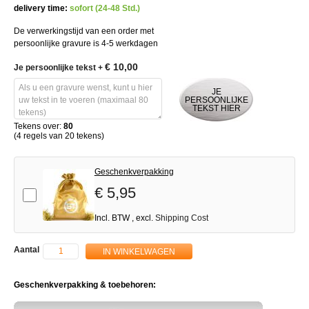
delivery time:
sofort (24-48 Std.)
De verwerkingstijd van een order met
persoonlijke gravure is 4-5 werkdagen
€ 10,00
Je persoonlijke tekst
+
JE
PERSOONLIJKE
TEKST HIER
Tekens over:
80
(4 regels van 20 tekens)
Geschenkverpakking
€ 5,95
Add-on
Incl. BTW
,
excl.
Shipping Cost
Aantal
IN WINKELWAGEN
Geschenkverpakking & toebehoren: