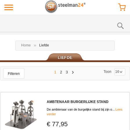
Home
Liefde
LIEFDE
Toon
1
2
3
Filteren
AMBTENAAR BURGERLIJKE STAND
De ambtenaar van de burgelijke stand bij zijn o...
Lees
verder
€ 77,95