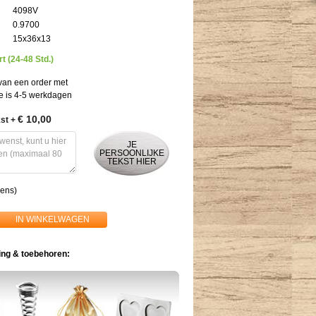
4098V
0.9700
15x36x13
rt (24-48 Std.)
 van een order met
re is 4-5 werkdagen
€ 10,00
kst
+
JE
PERSOONLIJKE
TEKST HIER
kens)
IN WINKELWAGEN
ng & toebehoren: