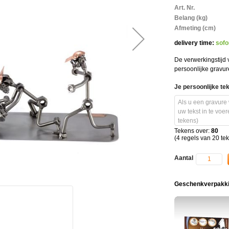
Meer
Art. Nr.
informatie
Belang (kg)
Afmeting (cm)
delivery time:
sofo
De verwerkingstijd
persoonlijke gravu
Je persoonlijke te
Tekens over:
80
(4 regels van 20 te
Aantal
Geschenkverpakki