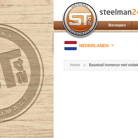
Beroepen
NEDERLANDS
Home
Baseball homerun met visite
Ga
naar
het
einde
van
de
afbeeldingen-
gallerij