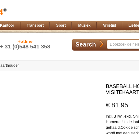
Kantoor
Transport
Sport
Muziek
Vrijetijd
Liefd
Hotline
Search
+ 31 (0)548 541 358
kaarthouder
Ga
naar
BASEBALL H
het
VISITEKAAR
begin
van
€ 81,95
de
afbeeldingen-
gallerij
Incl. BTW
,
excl.
Shi
Homerun! In de laat
gehaald.Ook de sche
wordt met een ster