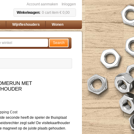
Account aanmaken
Inloggen
Winkelwagen
0
cart item
€ 0,00
e
Wijnfleshouders
Wonen
Search
OMERUN MET
THOUDER
pping Cost
ste seconde heeft de speler de thuisplaat
idsrechter zegt safe! De visitekaarthouder
ke magneet op de juiste plaats gehouden.